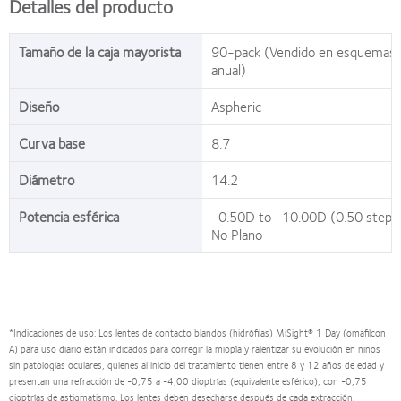
Detalles del producto
Tamaño de la caja mayorista
90-pack (Vendido en esquemas d
anual)
Diseño
Aspheric
Curva base
8.7
Diámetro
14.2
Potencia esférica
-0.50D to -10.00D (0.50 steps 
No Plano
*Indicaciones de uso: Los lentes de contacto blandos (hidrófilas) MiSight® 1 Day (omafilcon
A) para uso diario están indicados para corregir la miopía y ralentizar su evolución en niños
sin patologías oculares, quienes al inicio del tratamiento tienen entre 8 y 12 años de edad y
presentan una refracción de -0,75 a -4,00 dioptrías (equivalente esférico), con -0,75
dioptrías de astigmatismo. Los lentes deben desecharse después de cada extracción.