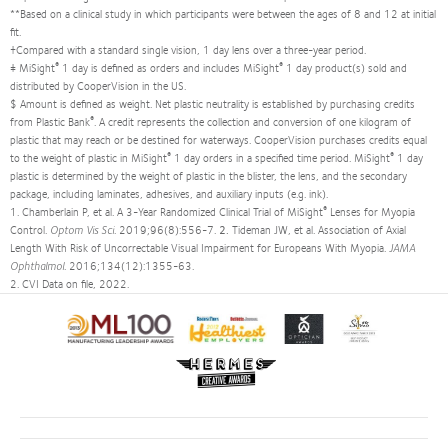
**Based on a clinical study in which participants were between the ages of 8 and 12 at initial
fit.
†Compared with a standard single vision, 1 day lens over a three-year period.
®
®
‡ MiSight
1 day is defined as orders and includes MiSight
1 day product(s) sold and
distributed by CooperVision in the US.
$ Amount is defined as weight. Net plastic neutrality is established by purchasing credits
®
from Plastic Bank
. A credit represents the collection and conversion of one kilogram of
plastic that may reach or be destined for waterways. CooperVision purchases credits equal
®
®
to the weight of plastic in MiSight
1 day orders in a specified time period. MiSight
1 day
plastic is determined by the weight of plastic in the blister, the lens, and the secondary
package, including laminates, adhesives, and auxiliary inputs (e.g. ink).
®
1.
Chamberlain P, et al. A 3-Year Randomized Clinical Trial of MiSight
Lenses for Myopia
Control.
Optom Vis Sci
. 2019;96(8):556-7.
2.
Tideman JW, et al. Association of Axial
Length With Risk of Uncorrectable Visual Impairment for Europeans With Myopia.
JAMA
Ophthalmol
. 2016;134(12):1355-63.
2. CVI Data on file, 2022.