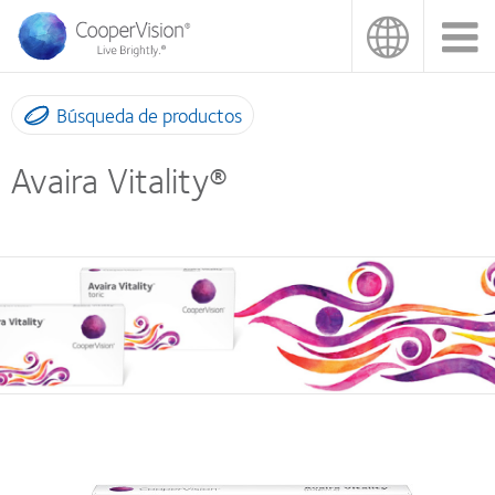
Pasar
al
contenido
principal
Búsqueda de productos
Avaira Vitality®