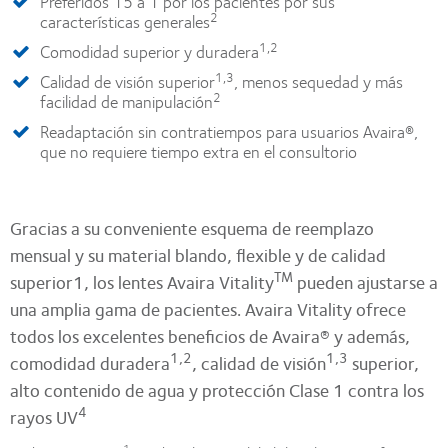
Preferidos 15 a 1 por los pacientes por sus
2
características generales
1,2
Comodidad superior y duradera
1,3
Calidad de visión superior
, menos sequedad y más
2
facilidad de manipulación
Readaptación sin contratiempos para usuarios Avaira®,
que no requiere tiempo extra en el consultorio
Gracias a su conveniente esquema de reemplazo
mensual y su material blando, flexible y de calidad
TM
superior1, los lentes Avaira Vitality
pueden ajustarse a
una amplia gama de pacientes. Avaira Vitality ofrece
todos los excelentes beneficios de Avaira® y además,
1,2
1,3
comodidad duradera
, calidad de visión
superior,
alto contenido de agua y protección Clase 1 contra los
4
rayos UV