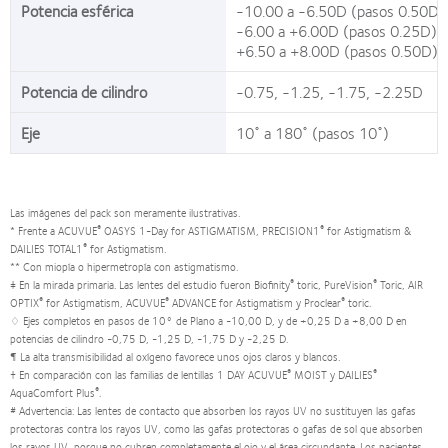
Potencia esférica
-10.00 a -6.50D (pasos 0.50D)
-6.00 a +6.00D (pasos 0.25D)
+6.50 a +8.00D (pasos 0.50D)
Potencia de cilindro
-0.75, -1.25, -1.75, -2.25D
Eje
10˚ a 180˚ (pasos 10˚)
Las imágenes del pack son meramente ilustrativas.
®
®
* Frente a ACUVUE
OASYS 1-Day for ASTIGMATISM, PRECISION1
for Astigmatism &
®
DAILIES TOTAL1
for Astigmatism.
** Con miopía o hipermetropía con astigmatismo.
®
®
‡ En la mirada primaria. Las lentes del estudio fueron Biofinity
toric, PureVision
Toric, AIR
®
®
®
OPTIX
for Astigmatism, ACUVUE
ADVANCE for Astigmatism y Proclear
toric.
♢ Ejes completos en pasos de 10° de Plano a -10,00 D, y de +0,25 D a +8,00 D en
potencias de cilindro -0,75 D, -1,25 D, -1,75 D y -2,25 D.
¶ La alta transmisibilidad al oxígeno favorece unos ojos claros y blancos.
®
®
† En comparación con las familias de lentillas 1 DAY ACUVUE
MOIST y DAILIES
®
AquaComfort Plus
.
# Advertencia: Las lentes de contacto que absorben los rayos UV no sustituyen las gafas
protectoras contra los rayos UV, como las gafas protectoras o gafas de sol que absorben
los rayos UV, porque no cubren completamente el ojo y el área circundante. Los pacientes