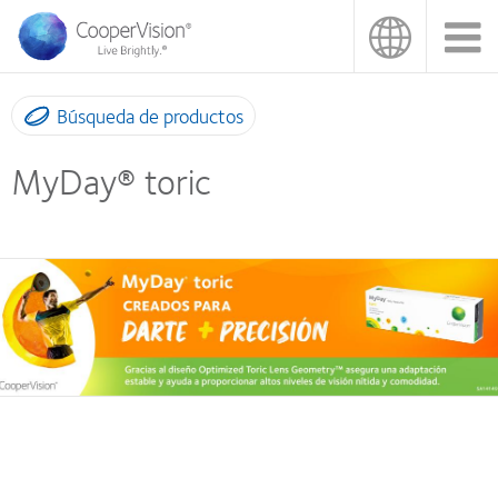
Pasar
al
contenido
principal
Búsqueda de productos
MyDay® toric