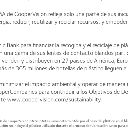
MA de CooperVision refleja solo una parte de sus ini
gía; reducir, reutilizar y reciclar recursos; y empod
c Bank para financiar la recogida y el reciclaje de p
o en una gama de sus lentes de contacto blandos parti
se venden y distribuyen en 27 países de América, Europ
ás de 305 millones de botellas de plástico lleguen a
minimizar el impacto ambiental y operar de manera
perCompanies para contribuir a los Objetivos de Des
site www.coopervision.com/sustainability.
s de CooperVision participantes viene determinado por el peso del plástico en el blíst
inación no incluye el plástico utilizado durante el proceso de fabricación tanto para