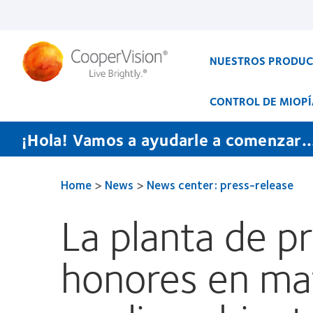
Pasar
al
contenido
principal
NUESTROS PRODU
CONTROL DE MIOPÍ
¡Hola! Vamos a ayudarle a comenzar..
Home
>
News
>
News center: press-release
La planta de p
honores en mat