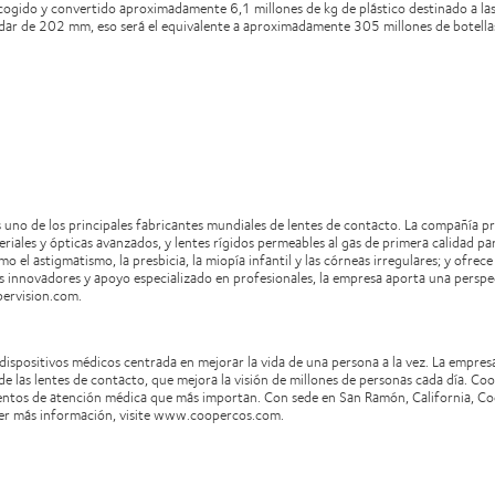
cogido y convertido aproximadamente 6,1 millones de kg de plástico destinado a las 
tándar de 202 mm, eso será el equivalente a aproximadamente 305 millones de botella
uno de los principales fabricantes mundiales de lentes de contacto. La compañía 
iales y ópticas avanzados, y lentes rígidos permeables al gas de primera calidad pa
omo el astigmatismo, la presbicia, la miopía infantil y las córneas irregulares; y ofre
 innovadores y apoyo especializado en profesionales, la empresa aporta una perspec
pervision.com.
positivos médicos centrada en mejorar la vida de una persona a la vez. La empresa
e las lentes de contacto, que mejora la visión de millones de personas cada día. Coo
momentos de atención médica que más importan. Con sede en San Ramón, California,
er más información, visite www.coopercos.com.