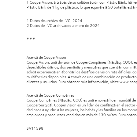
† CooperVision, a través de su colaboración con Plastic Bank, ha re
Plastic Bank de 1 kg de plástico, lo que equivale a 50 botellas es
1 Datos de archivo del IVC, 2024.
2 Datos del IVC archivados a enero de 2024.
# # #
Acerca de CooperVision
CooperVision, una división de CooperCompanies (Nasdaq: COO), es 
desechables diarios, dos semanas y mensuales que cuentan con mater
sólida experiencia en abordar los desafíos de visión más difíciles, c
multifocales disponibles. A través de una combinación de productos
clientes y usuarios. Para obtener más información, visite www.coo
Acerca de CooperCompanies
CooperCompanies (Nasdaq: COO) es una empresa líder mundial de dis
CooperSurgical. CooperVision es un líder de confianza en el sector d
dedicada a ayudar a las mujeres, los bebés y las familias en los 
empleados y productos vendidos en más de 130 países. Para obten
SA11598