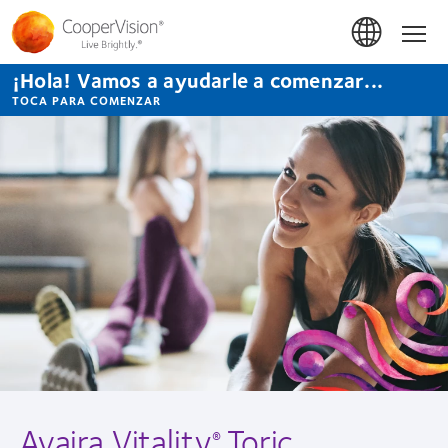
Pasar
al
Hom
contenido
principal
¡Hola! Vamos a ayudarle a comenzar...
TOCA PARA COMENZAR
Avaira Vitality
Toric
®