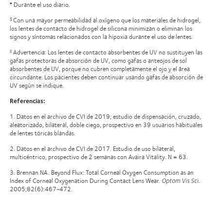
Durante el uso diario.
‡
Con una mayor permeabilidad al oxígeno que los materiales de hidrogel,
§
los lentes de contacto de hidrogel de silicona minimizan o eliminan los
signos y síntomas relacionados con la hipoxia durante el uso de lentes.
Advertencia: Los lentes de contacto absorbentes de UV no sustituyen las
||
gafas protectoras de absorción de UV, como gafas o anteojos de sol
absorbentes de UV, porque no cubren completamente el ojo y el área
circundante. Los pacientes deben continuar usando gafas de absorción de
UV según se indique.
Referencias:
1. Datos en el archivo de CVI de 2019; estudio de dispensación, cruzado,
aleatorizado, bilateral, doble ciego, prospectivo en 39 usuarios habituales
de lentes tóricas blandas.
2. Datos en el archivo de CVI de 2017. Estudio de uso bilateral,
multicéntrico, prospectivo de 2 semanas con Avaira Vitality. N = 63.
3. Brennan NA. Beyond Flux: Total Corneal Oxygen Consumption as an
Index of Corneal Oxygenation During Contact Lens Wear.
Optom Vis Sci
.
2005;82(6):467-472.